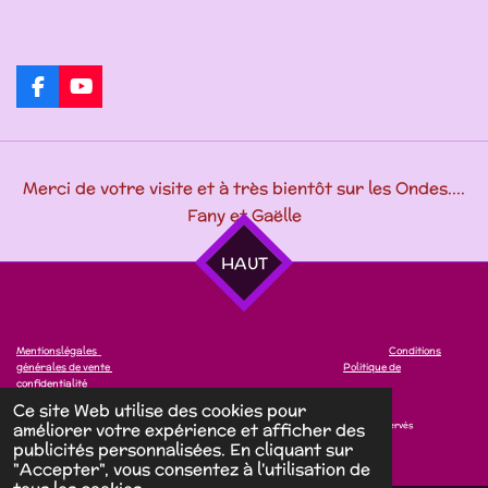
F
Y
a
o
c
u
e
T
b
u
Merci de votre visite et à très bientôt sur les Ondes....
o
b
o
e
Fany et Gaëlle
k
HAUT
Mentionslégales
Conditions
générales de vente
Politique de
confidentialité
Ce site Web utilise des cookies pour
améliorer votre expérience et afficher des
© 2025 lesmamazailes. Tous droits réservés
Propulsé par
Webador
publicités personnalisées. En cliquant sur
"Accepter", vous consentez à l'utilisation de