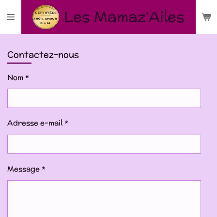
Passer
Les
Mamaz'Ailes
au
contenu
principal
Contactez-nous
Nom *
Adresse e-mail *
Message *