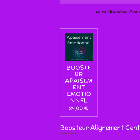
P
l
Extrait Boosteur Apai
a
y
BOOSTE
UR
APAISEM
ENT
EMOTIO
NNEL
24,00 €
Boosteur Alignement Cen