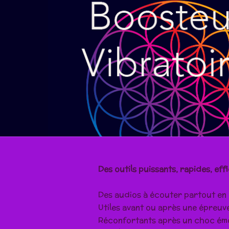
Des outils puissants, rapides, ef
Des audios à écouter partout en 
Utiles avant ou après une épreuve
Réconfortants après un choc émot