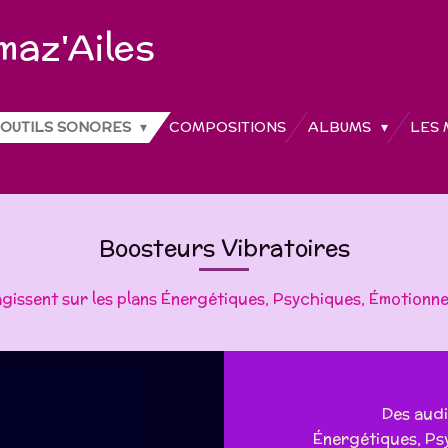
az'Ailes
OUTILS SONORES
COMPOSITIONS
ALBUMS
LES 
Boosteurs Vibratoires
gissent sur les plans
Énergétiques, Psychiques, Émotionnels
Des audi
Énergétiques, Psy