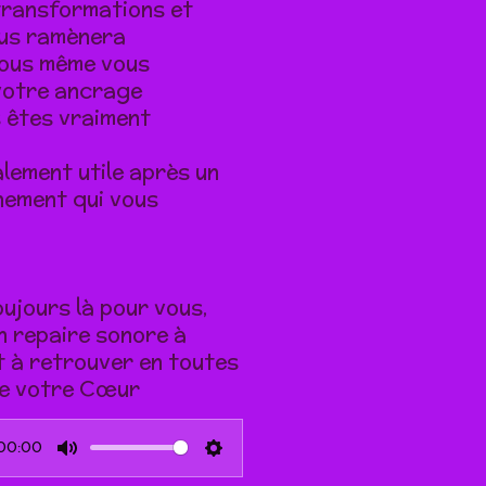
transformations et
ous ramènera
vous même
vous
votre ancrage
s êtes vraiment
lement utile après un
nement qui vous
oujours là pour vous,
un repaire sonore à
t à retrouver en toutes
de votre Cœur
00:00
M
S