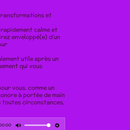
transformations et
 rapidement calme et
tirez enveloppé(e)
d'un
our
lement utile après un
nement qui vous
 pour vous,
comme un
 sonore à portée de main
n toutes circonstances,
00:00