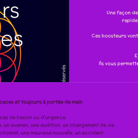
Une façon de 
rapide
Ces boosteurs vont d
E
Ils vous permett
ficaces et toujours à portée de main
cas de besoin ou d'urgence:
, un examen, une audition, un changement de vie...
ionnel, une mauvaise nouvelle, un accident..