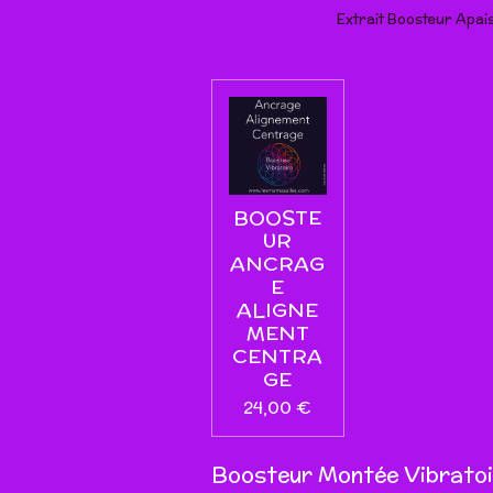
l
Extrait Boosteur Apai
a
y
BOOSTE
UR
ANCRAG
E
ALIGNE
MENT
CENTRA
GE
24,00 €
Boosteur Montée Vibratoi