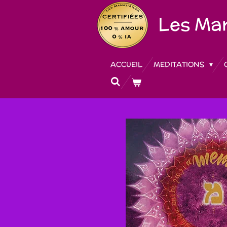
Passer
Les
Mam
au
contenu
principal
ACCUEIL
MEDITATIONS