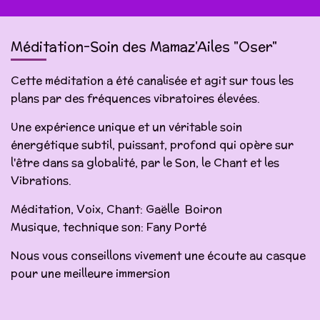
t
t
t
t
a
a
a
a
g
g
g
g
e
e
e
e
Méditation-Soin des Mamaz'Ailes "Oser"
r
r
r
r
Cette méditation a été canalisée et agit sur tous les
plans par des fréquences vibratoires élevées.
Une expérience unique et un véritable soin
énergétique subtil, puissant, profond qui opère sur
l'être dans sa globalité, par le Son, le Chant et les
Vibrations.
Méditation, Voix, Chant: Gaëlle Boiron
Musique, technique son: Fany Porté
Nous vous conseillons vivement une écoute au casque
pour une meilleure immersion