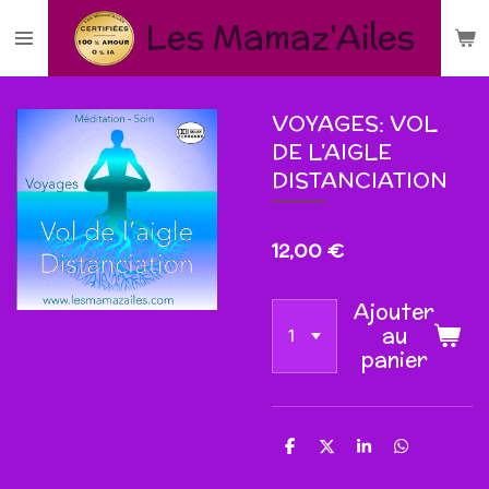
Passer
Les
Mamaz'Ailes
au
contenu
principal
VOYAGES: VOL
DE L'AIGLE
DISTANCIATION
12,00 €
Ajouter
au
panier
P
P
P
P
a
a
a
a
r
r
r
r