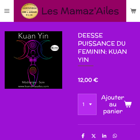
Passer
Les
Mamaz'Ailes
au
contenu
principal
DEESSE
PUISSANCE DU
FEMININ: KUAN
YIN
12,00 €
Ajouter
au
panier
P
P
P
P