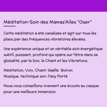
a
a
a
a
r
r
r
r
t
t
t
t
a
a
a
a
g
g
g
g
e
e
e
e
Méditation-Soin des Mamaz'Ailes "Oser"
r
r
r
r
Cette méditation a été canalisée et agit sur tous les
plans par des fréquences vibratoires élevées.
Une expérience unique et un véritable soin énergétique
subtil, puissant, profond qui opère sur l'être dans sa
globalité, par le Son, le Chant et les Vibrations.
Méditation, Voix, Chant: Gaëlle Boiron
Musique, technique son: Fany Porté
Nous vous conseillons vivement une écoute au casque
pour une meilleure immersion