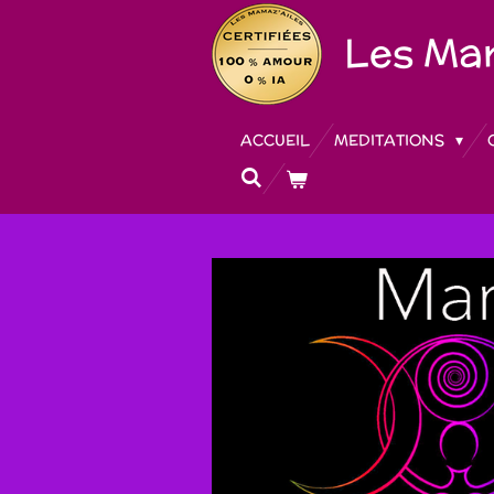
Passer
Les
Mam
au
contenu
principal
ACCUEIL
MEDITATIONS